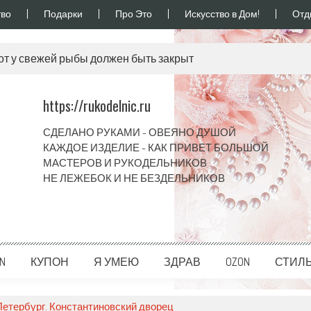
во
Подарки
Про Это
Искусство в Дом!
Отд
от у свежей рыбы должен быть закрыт
https://rukodelnic.ru
СДЕЛАНО РУКАМИ - ОВЕЯНО ДУШОЙ
КАЖДОЕ ИЗДЕЛИЕ - КАК ПРИВЕТ БОЛЬШОЙ
МАСТЕРОВ И РУКОДЕЛЬНИКОВ
НЕ ЛЕЖЕБОК И НЕ БЕЗДЕЛЬНИКОВ
ON
КУПОН
Я УМЕЮ
ЗДРАВ
OZON
СТИЛ
етербург. Константиновский дворец