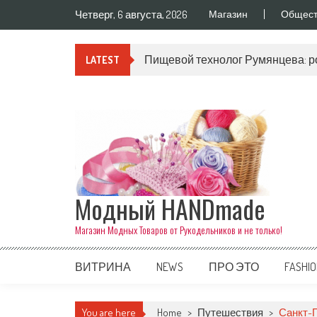
Skip to content
Четверг, 6 августа, 2026
Магазин
Общест
Пищевой технолог Румянцева: р
LATEST
Модный HANDmade
Магазин Модных Товаров от Рукодельников и не только!
ВИТРИНА
NEWS
ПРО ЭТО
FASHI
You are here
Home
>
Путешествия
>
Санкт-П