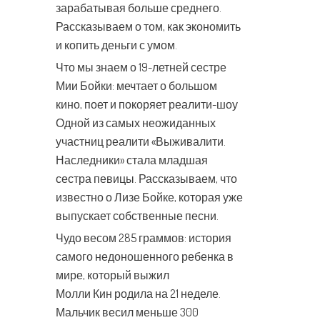
зарабатывая больше среднего.
Рассказываем о том, как экономить
и копить деньги с умом.
Что мы знаем о 19-летней сестре
Мии Бойки: мечтает о большом
кино, поет и покоряет реалити-шоу
Одной из самых неожиданных
участниц реалити «Выживалити.
Наследники» стала младшая
сестра певицы. Рассказываем, что
известно о Лизе Бойке, которая уже
выпускает собственные песни.
Чудо весом 285 граммов: история
самого недоношенного ребенка в
мире, который выжил
Молли Кин родила на 21 неделе.
Мальчик весил меньше 300