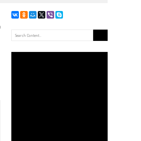
0
Search
for: