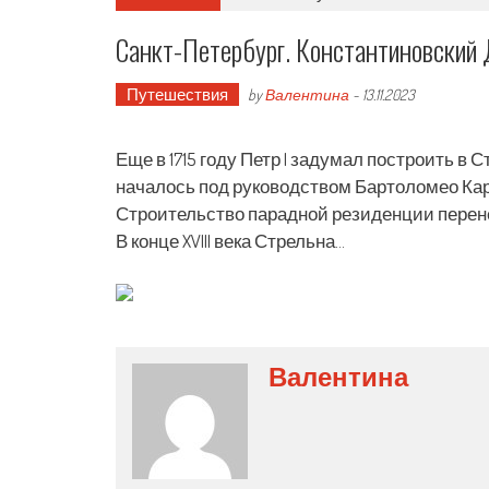
Санкт-Петербург. Константиновский
Путешествия
by
Валентина
-
13.11.2023
Еще в 1715 году Петр I задумал построить 
началось под руководством Бартоломео Кар
Строительство парадной резиденции перен
В конце XVIII века
Стрельна…
Валентина