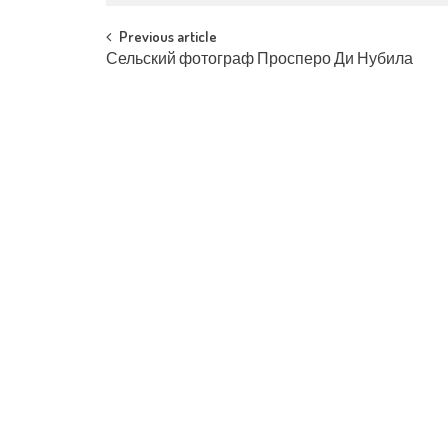
Post navigation
Previous article
Сельский фотограф Просперо Ди Нубила