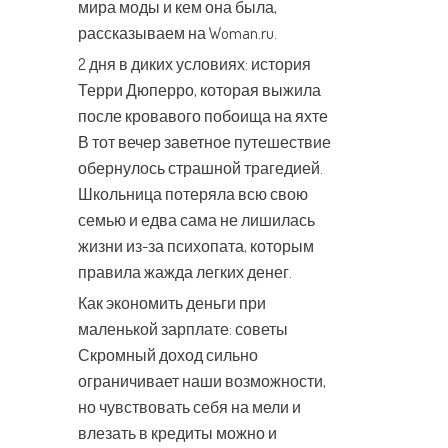
мира моды и кем она была,
рассказываем на Woman.ru.
2 дня в диких условиях: история
Терри Дюперро, которая выжила
после кровавого побоища на яхте
В тот вечер заветное путешествие
обернулось страшной трагедией.
Школьница потеряла всю свою
семью и едва сама не лишилась
жизни из-за психопата, которым
правила жажда легких денег.
Как экономить деньги при
маленькой зарплате: советы
Скромный доход сильно
ограничивает наши возможности,
но чувствовать себя на мели и
влезать в кредиты можно и