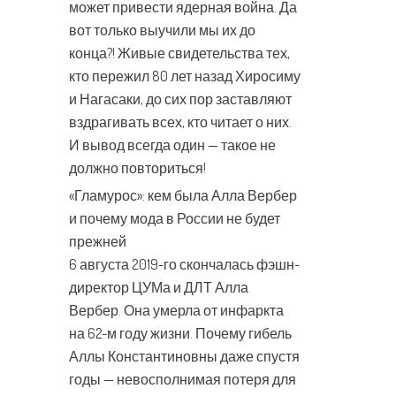
может привести ядерная война. Да
вот только выучили мы их до
конца?! Живые свидетельства тех,
кто пережил 80 лет назад Хиросиму
и Нагасаки, до сих пор заставляют
вздрагивать всех, кто читает о них.
И вывод всегда один — такое не
должно повториться!
«Гламурос»: кем была Алла Вербер
и почему мода в России не будет
прежней
6 августа 2019-го скончалась фэшн-
директор ЦУМа и ДЛТ Алла
Вербер. Она умерла от инфаркта
на 62-м году жизни. Почему гибель
Аллы Константиновны даже спустя
годы — невосполнимая потеря для