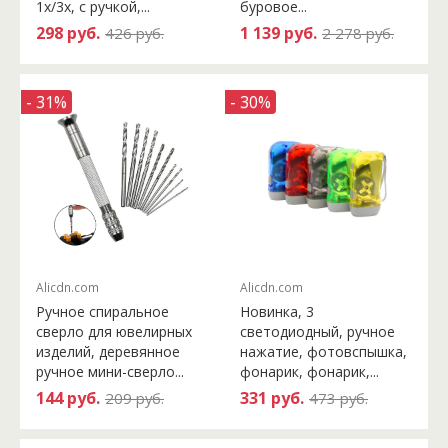
1x/3x, с ручкой,...
буровое...
298 руб.
1 139 руб.
426 руб.
2 278 руб.
- 31%
- 30%
Alicdn.com
Alicdn.com
Ручное спиральное
Новинка, 3
сверло для ювелирных
светодиодный, ручное
изделий, деревянное
нажатие, фотовспышка,
ручное мини-сверло...
фонарик, фонарик,...
144 руб.
331 руб.
209 руб.
473 руб.