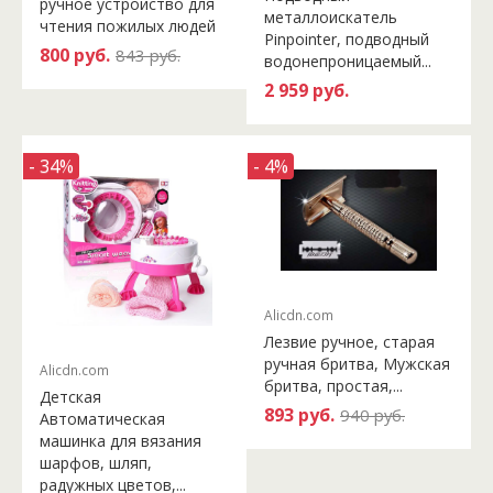
ручное устройство для
металлоискатель
чтения пожилых людей
Pinpointer, подводный
800 руб.
843 руб.
водонепроницаемый...
2 959 руб.
- 34%
- 4%
Alicdn.com
Лезвие ручное, старая
ручная бритва, Мужская
Alicdn.com
бритва, простая,...
Детская
893 руб.
940 руб.
Автоматическая
машинка для вязания
шарфов, шляп,
радужных цветов,...