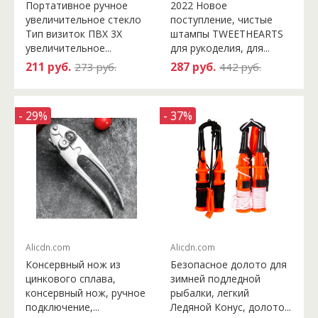
Портативное ручное
2022 Новое
увеличительное стекло
поступление, чистые
Тип визиток ПВХ 3X
штампы TWEETHEARTS
увеличительное...
для рукоделия, для...
211 руб.
287 руб.
273 руб.
442 руб.
- 29%
- 37%
Alicdn.com
Alicdn.com
Консервный нож из
Безопасное долото для
цинкового сплава,
зимней подледной
консервный нож, ручное
рыбалки, легкий
подключение,...
Ледяной Конус, долото...