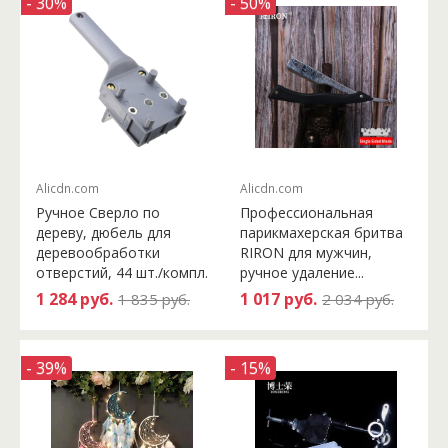
- 30%
- 50%
Alicdn.com
Alicdn.com
Ручное Сверло по
Профессиональная
дереву, дюбель для
парикмахерская бритва
деревообработки
RIRON для мужчин,
отверстий, 44 шт./компл.
ручное удаление...
1 284 руб.
1 017 руб.
1 835 руб.
2 034 руб.
- 39%
- 15%