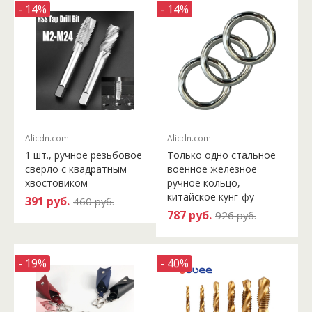
- 14%
- 14%
Alicdn.com
Alicdn.com
1 шт., ручное резьбовое
Только одно стальное
сверло с квадратным
военное железное
хвостовиком
ручное кольцо,
китайское кунг-фу
391 руб.
460 руб.
787 руб.
926 руб.
- 19%
- 40%