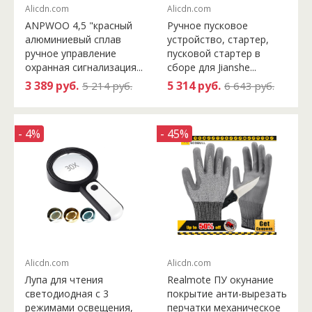
Alicdn.com
Alicdn.com
ANPWOO 4,5 "красный
Ручное пусковое
алюминиевый сплав
устройство, стартер,
ручное управление
пусковой стартер в
охранная сигнализация...
сборе для Jianshe...
3 389 руб.
5 314 руб.
5 214 руб.
6 643 руб.
- 4%
- 45%
Alicdn.com
Alicdn.com
Лупа для чтения
Realmote ПУ окунание
светодиодная с 3
покрытие анти-вырезать
режимами освещения,
перчатки механическое