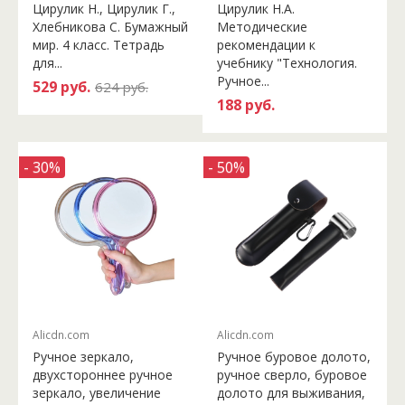
Цирулик Н., Цирулик Г.,
Цирулик Н.А.
Хлебникова С. Бумажный
Методические
мир. 4 класс. Тетрадь
рекомендации к
для...
учебнику "Технология.
Ручное...
529 руб.
624 руб.
188 руб.
- 30%
- 50%
Alicdn.com
Alicdn.com
Ручное зеркало,
Ручное буровое долото,
двухстороннее ручное
ручное сверло, буровое
зеркало, увеличение
долото для выживания,