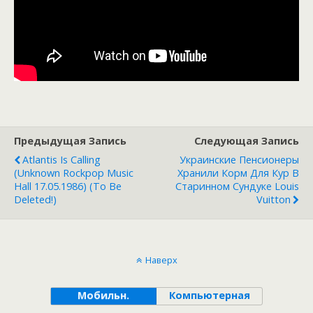
Предыдущая Запись
Следующая Запись
Atlantis Is Calling
Украинские Пенсионеры
(Unknown Rockpop Music
Хранили Корм Для Кур В
Hall 17.05.1986) (To Be
Старинном Сундуке Louis
Deleted!)
Vuitton
Наверх
Мобильн.
Компьютерная